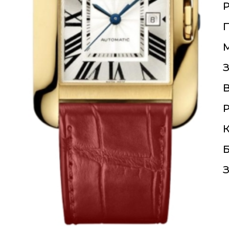
П
З
Р
К
Б
З