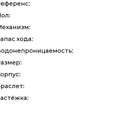
Референс:
ол:
Механизм:
апас хода:
Водонепроницаемость:
азмер:
орпус:
раслет:
астёжка: