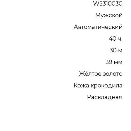
W5310030
Мужской
Автоматический
40 ч.
30 м
39 мм
Жёлтое золото
Кожа крокодила
Раскладная