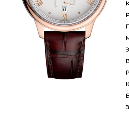
К
П
З
Р
К
Б
З