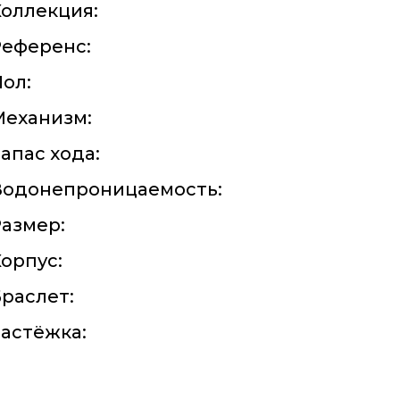
оллекция:
Референс:
ол:
Механизм:
апас хода:
Водонепроницаемость:
азмер:
орпус:
раслет:
астёжка: